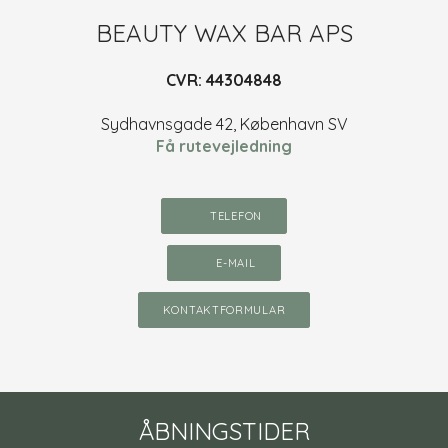
​BEAUTY WAX BAR APS
CVR: 44304848​
Sydhavnsgade 42, København SV
Få rutevejledning
TELEFON​
E-MAIL​
KONTAKTFORMULAR
Å​
BNIN​GSTIDER