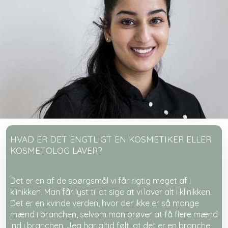
HVAD ER DET ENGTLIGT EN KOSMETIKER ELLER
KOSMETOLOG LAVER?
​Det er en af de spørgsmål vi får rigtig meget af i
klinikken. Man får lyst til at sige at vi laver alt i klinikken.
Det er en kvinde verden, hvor der ikke er så mange
mænd i branchen, selvom man prøver at få flere mænd
ind i branchen. Jeg har altid følt, at det er en branche