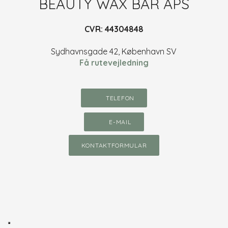
​BEAUTY WAX BAR APS
CVR: 44304848​
Sydhavnsgade 42, København SV
Få rutevejledning
TELEFON​
E-MAIL​
KONTAKTFORMULAR