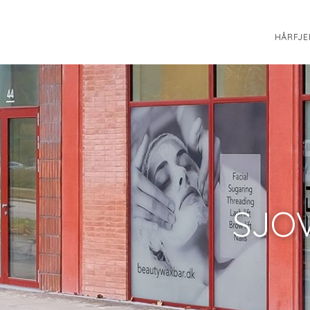
HÅRFJE
SJOV